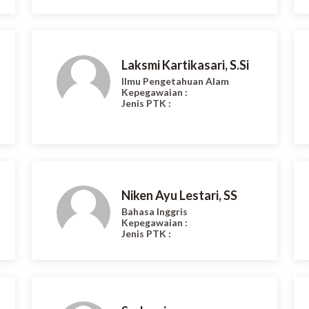
Laksmi Kartikasari, S.Si
Ilmu Pengetahuan Alam
Kepegawaian :
Jenis PTK :
Niken Ayu Lestari, SS
Bahasa Inggris
Kepegawaian :
Jenis PTK :