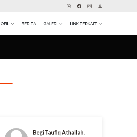
ROFIL
BERITA
GALERI
LINK TERKAIT
Begi Taufiq Athallah,