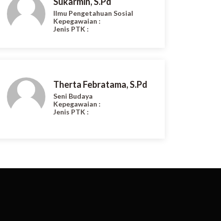
Sukarmin, S.Pd
Ilmu Pengetahuan Sosial
Kepegawaian :
Jenis PTK :
Therta Febratama, S.Pd
Seni Budaya
Kepegawaian :
Jenis PTK :