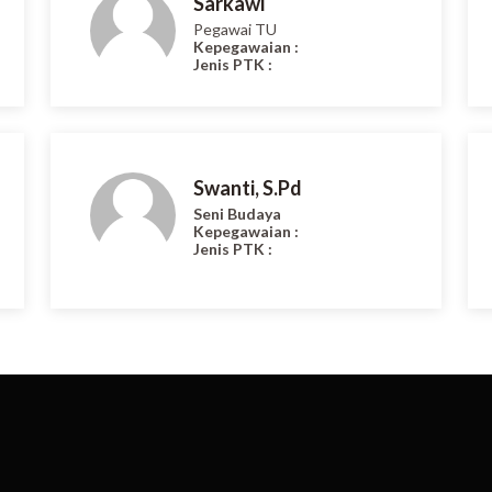
Sarkawi
Pegawai TU
Kepegawaian :
Jenis PTK :
Swanti, S.Pd
Seni Budaya
Kepegawaian :
Jenis PTK :