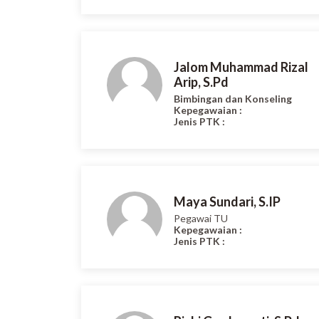
Jalom Muhammad Rizal
Arip, S.Pd
Bimbingan dan Konseling
Kepegawaian :
Jenis PTK :
Maya Sundari, S.IP
Pegawai TU
Kepegawaian :
Jenis PTK :