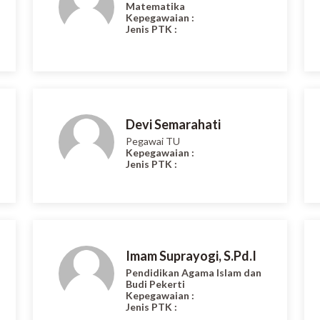
Matematika
Kepegawaian :
Jenis PTK :
Devi Semarahati
Pegawai TU
Kepegawaian :
Jenis PTK :
Imam Suprayogi, S.Pd.I
Pendidikan Agama Islam dan
Budi Pekerti
Kepegawaian :
Jenis PTK :